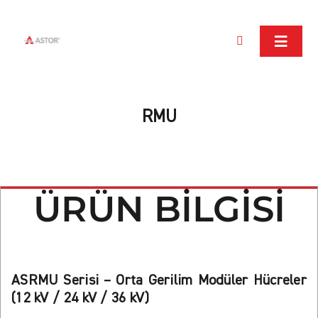
Skip
to
content
Toggle
Toggl
Navigation
Navig
Kurum
Ürünle
RMU
Yatırımc
Sürdürü
ÜRÜN BİLGİSİ
Kalite
ARGE/
Medya
ASRMU Serisi – Orta Gerilim Modüler Hücreler
İnsan 
(12 kV / 24 kV / 36 kV)