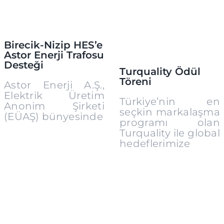
Birecik-Nizip HES’e
Astor Enerji Trafosu
Desteği
Turquality Ödül
Töreni
Astor Enerji A.Ş.,
Elektrik Üretim
Türkiye’nin en
Anonim Şirketi
seçkin markalaşma
(EÜAŞ) bünyesinde
programı olan
Turquality ile global
hedeflerimize