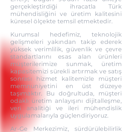
gerçekleştirdiği ihracatla Türk
mühendisliğini ve üretim kalitesini
küresel ölçekte temsil etmektedir.
Kurumsal hedefimiz, teknolojik
gelişmeleri yakından takip ederek
yüksek verimlilik, güvenlik ve çevre
standartlarını esas alan ürünleri
müşterilerimize sunmak, üretim
kapasitemizi sürekli artırmak ve satış
sonrası hizmet kalitemizle müşteri
memnuniyetini en üst düzeye
taşımaktır. Bu doğrultuda, müşteri
odaklı üretim anlayışını dijitalleşme,
veri analitiği ve ileri mühendislik
uygulamalarıyla güçlendiriyoruz.
Ar-Ge Merkezimiz, sürdürülebilirlik