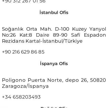
+90 312 267 01 56
İstanbul Ofis
Soğanlık Orta Mah. D-100 Kuzey Yanyol
No:26 Kat:8 Daire 89-90 Safi Espadon
Rezidans Kartal-İstanbul/Türkiye
+90 216 629 86 85
İspanya Ofis
Poligono Puerta Norte, depo 26, 50820
Zaragoza/İspanya
+34 658203493