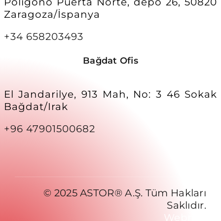
Poligono Puerta Norte, depo 26, 50820
Zaragoza/İspanya
+34 658203493
Bağdat Ofis
El Jandarilye, 913 Mah, No: 3 46 Sokak
Bağdat/Irak
+96 47901500682
© 2025 ASTOR® A.Ş. Tüm Hakları
Saklıdır.
Webnex