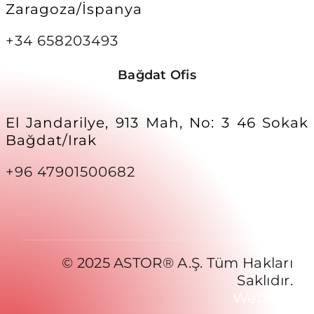
Zaragoza/İspanya
+34 658203493
Bağdat Ofis
El Jandarilye, 913 Mah, No: 3 46 Sokak
Bağdat/Irak
+96 47901500682
© 2025 ASTOR® A.Ş. Tüm Hakları
Saklıdır.
Webnex