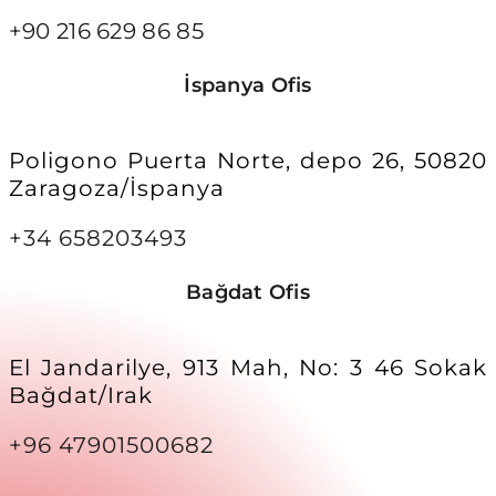
+90 216 629 86 85
İspanya Ofis
Poligono Puerta Norte, depo 26, 50820
Zaragoza/İspanya
+34 658203493
Bağdat Ofis
El Jandarilye, 913 Mah, No: 3 46 Sokak
Bağdat/Irak
+96 47901500682