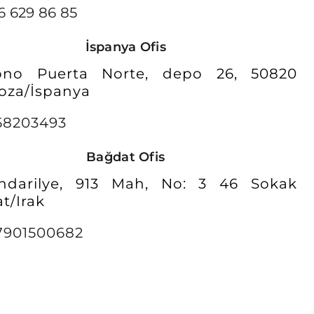
6 629 86 85
İspanya Ofis
gono Puerta Norte, depo 26, 50820
oza/İspanya
58203493
Bağdat Ofis
ndarilye, 913 Mah, No: 3 46 Sokak
t/Irak
7901500682