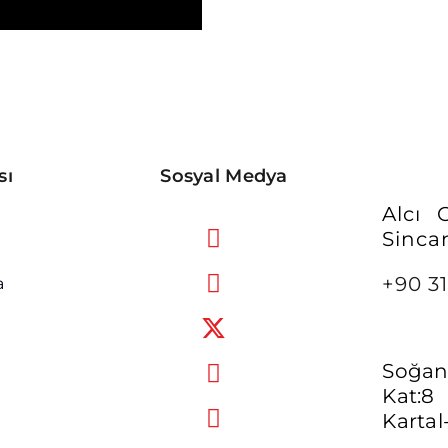
sı
Sosyal Medya
Alcı
Sinca
+90 31
a
Soğan
Kat:8
Kartal