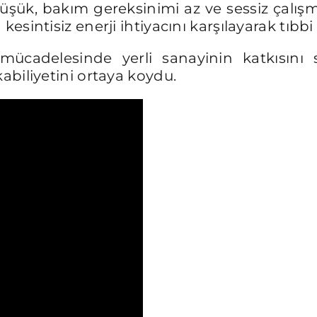
düşük, bakım gereksinimi az ve sessiz çalışma 
esintisiz enerji ihtiyacını karşılayarak tıbbi
ücadelesinde yerli sanayinin katkısını so
abiliyetini ortaya koydu.