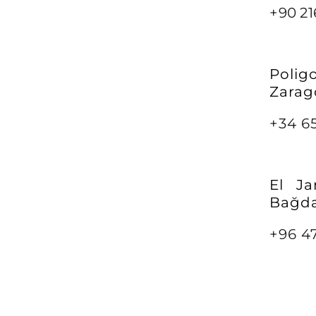
+90 21
Poli
Zarag
+34 6
El Ja
Bağda
+96 4