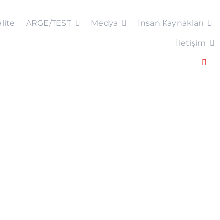
lite
ARGE/TEST
Medya
İnsan Kaynakları
İletişim
Togg
Navi
EN
AR
FR