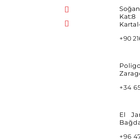
Soğan
Kat:8
Kartal
+90 21
Poli
Zarag
+34 6
El Ja
Bağda
+96 4