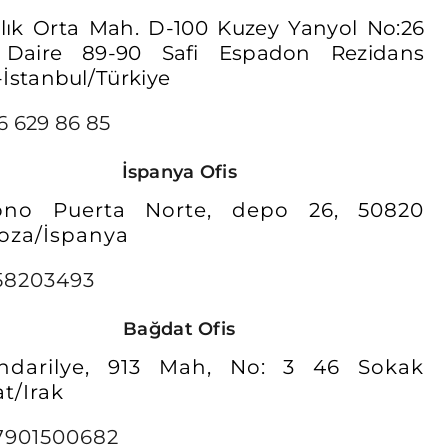
lık Orta Mah. D-100 Kuzey Yanyol No:26
 Daire 89-90 Safi Espadon Rezidans
-İstanbul/Türkiye
6 629 86 85
İspanya Ofis
gono Puerta Norte, depo 26, 50820
oza/İspanya
58203493
Bağdat Ofis
ndarilye, 913 Mah, No: 3 46 Sokak
t/Irak
7901500682