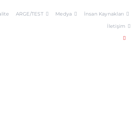
lite
ARGE/TEST
Medya
İnsan Kaynakları
İletişim
Togg
Navi
EN
AR
FR